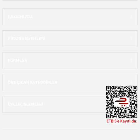
HAKKIMIZDA
SİPARİŞ İŞLEMLERİ
FORMLAR
ÖNE ÇIKAN KATEGOİRLER
ÜYELİK İŞLEMLERİ