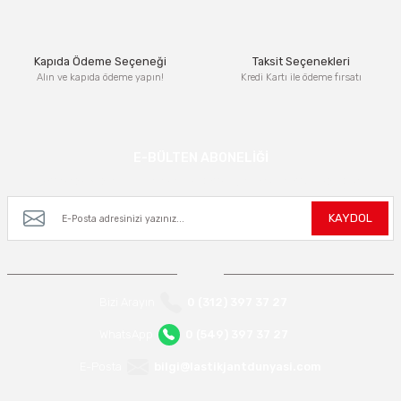
Bu ürüne benzer farklı alternatifler olmalı.
Kapıda Ödeme Seçeneği
Taksit Seçenekleri
Alın ve kapıda ödeme yapın!
Kredi Kartı ile ödeme fırsatı
Gönder
E-BÜLTEN ABONELİĞİ
Kampanya ve yeniliklerden haberdar olmak için e-bültenimize kayıt olun.
KAYDOL
Bizi Arayın
0 (312) 397 37 27
WhatsApp
0 (549) 397 37 27
E-Posta
bilgi@lastikjantdunyasi.com