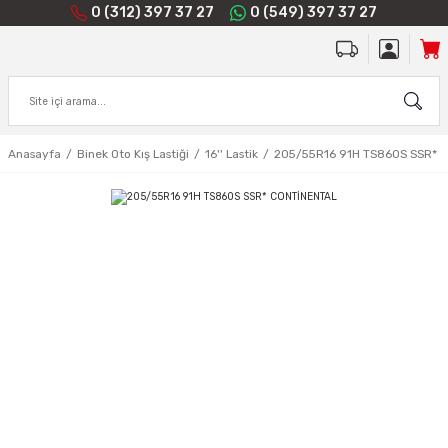
0 (312) 397 37 27
0 (549) 397 37 27
Anasayfa
Binek Oto Kış Lastiği
16'' Lastik
205/55R16 91H TS860S SSR* 