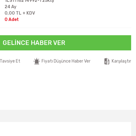
1LS1116214992-T25KIŞ
24 Ay
0,00 TL + KDV
0 Adet
GELINCE HABER VER
Tavsiye Et
Fiyatı Düşünce Haber Ver
Karşılaştır