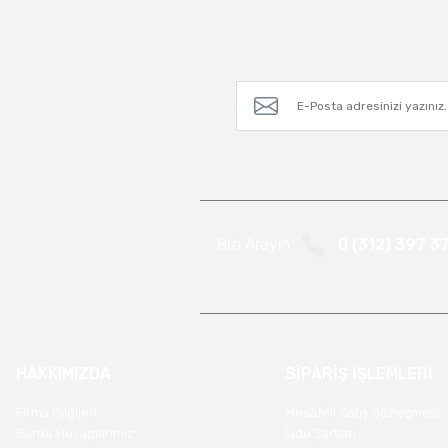
Bizi Arayın
0 (312) 397 3
HAKKIMIZDA
SİPARİŞ İŞLEMLERİ
Firma Bilgileri
Mesafeli Satış Sözleşmesi
Banka Hesaplarımız
İade Şartları