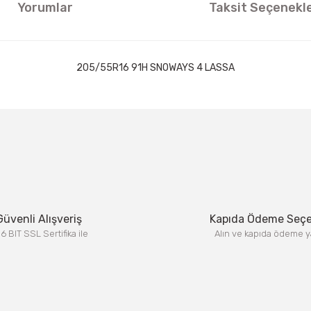
Yorumlar
Taksit Seçenekle
205/55R16 91H SNOWAYS 4 LASSA
ıklamalarında ve diğer konularda yetersiz gördüğünüz noktaları öneri formun
Görüş ve önerileriniz için teşekkür ederiz.
Bu ürüne ilk yorumu siz yapın!
Yorum Yaz
Güvenli Alışveriş
Kapıda Ödeme Seç
6 BIT SSL Sertifika ile
Alın ve kapıda ödeme y