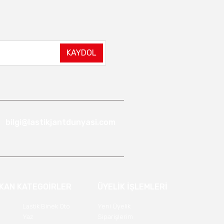
KAYDOL
bilgi@lastikjantdunyasi.com
IKAN KATEGOİRLER
ÜYELİK İŞLEMLERİ
Lastik Binek Oto
Yeni Üyelik
Yaz
Siparişlerim