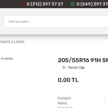
0 (312) 397 37 27
0 (549) 397 37
OWAYS 4 LASSA
205/55R16 91H S
0 - Yorum Yap
0,00 TL
Kategori
Marka