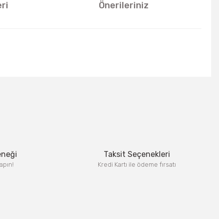
ri
Önerileriniz
u kullanarak tarafımıza iletebilirsiniz.
eneği
Taksit Seçenekleri
apın!
Kredi Kartı ile ödeme fırsatı