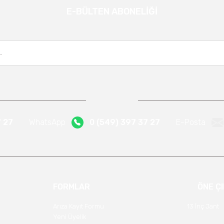
E-BÜLTEN ABONELİĞİ
Gönder
Kampanya ve yeniliklerden haberdar olmak için e-bültenimize kayıt olun.
7 27
WhatsApp
0 (549) 397 37 27
E-Posta
FORMLAR
ÖNE Ç
Arıza Kayıt Formu
13 İnç Jant
Yeni Üyelik