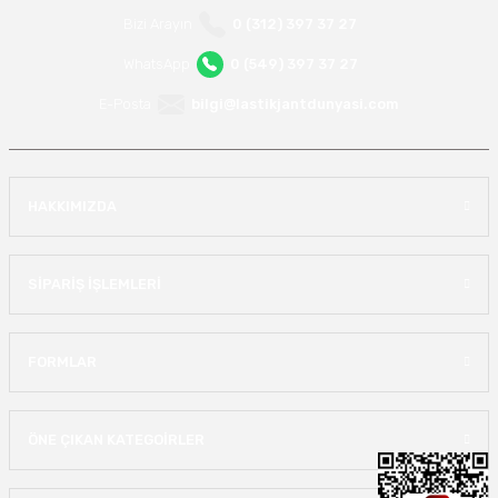
Bizi Arayın
0 (312) 397 37 27
WhatsApp
0 (549) 397 37 27
E-Posta
bilgi@lastikjantdunyasi.com
HAKKIMIZDA
SİPARİŞ İŞLEMLERİ
FORMLAR
ÖNE ÇIKAN KATEGOİRLER