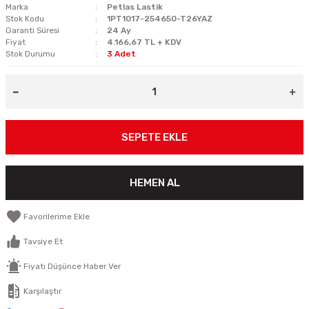
Marka
Petlas Lastik
Stok Kodu
1PT1017-254650-T26YAZ
Garanti Süresi
24 Ay
Fiyat
4.166,67 TL + KDV
Stok Durumu
3 Adet
SEPETE EKLE
HEMEN AL
Tavsiye Et
Fiyatı Düşünce Haber Ver
Karşılaştır