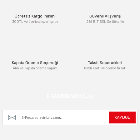
Ürün resmi kalitesiz, bozuk veya görüntülenemiyor.
Ücretsiz Kargo İmkanı
Güvenli Alışveriş
Ürün açıklamasında eksik bilgiler bulunuyor.
300TL ve üzerie alışverilşerde
256 BIT SSL Sertifika ile
Ürün bilgilerinde hatalar bulunuyor.
Ürün fiyatı diğer sitelerden daha pahalı.
Bu ürüne benzer farklı alternatifler olmalı.
Kapıda Ödeme Seçeneği
Taksit Seçenekleri
Alın ve kapıda ödeme yapın!
Kredi Kartı ile ödeme fırsatı
Gönder
E-BÜLTEN ABONELİĞİ
Kampanya ve yeniliklerden haberdar olmak için e-bültenimize kayıt olun.
KAYDOL