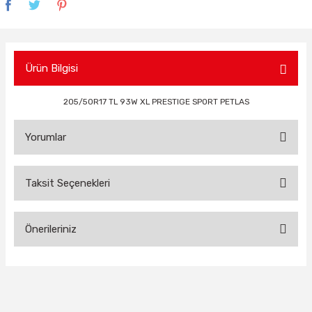
Ürün Bilgisi
205/50R17 TL 93W XL PRESTIGE SPORT PETLAS
Yorumlar
Taksit Seçenekleri
Bu ürüne ilk yorumu siz yapın!
Önerileriniz
Yorum Yaz
Bu ürünün fiyat bilgisi, resim, ürün açıklamalarında ve diğer
konularda yetersiz gördüğünüz noktaları öneri formunu
kullanarak tarafımıza iletebilirsiniz.
Görüş ve önerileriniz için teşekkür ederiz.