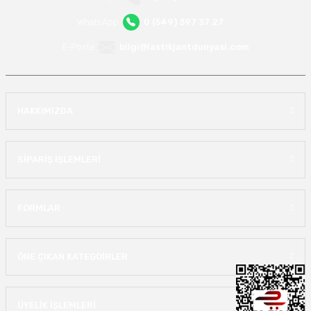
WhatsApp
0 (549) 397 37 27
E-Posta
bilgi@lastikjantdunyasi.com
HAKKIMIZDA
SİPARİŞ İŞLEMLERİ
FORMLAR
ÖNE ÇIKAN KATEGOİRLER
ÜYELİK İŞLEMLERİ