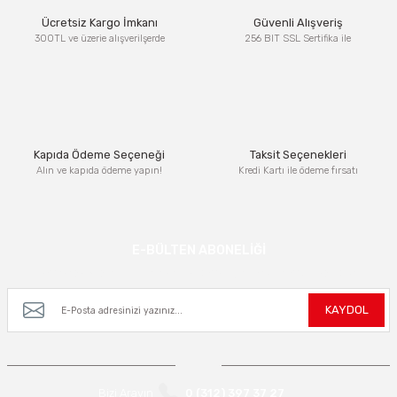
Ürün resmi kalitesiz, bozuk veya görüntülenemiyor.
Ücretsiz Kargo İmkanı
Güvenli Alışveriş
Ürün açıklamasında eksik bilgiler bulunuyor.
300TL ve üzerie alışverilşerde
256 BIT SSL Sertifika ile
Ürün bilgilerinde hatalar bulunuyor.
Ürün fiyatı diğer sitelerden daha pahalı.
Bu ürüne benzer farklı alternatifler olmalı.
Kapıda Ödeme Seçeneği
Taksit Seçenekleri
Alın ve kapıda ödeme yapın!
Kredi Kartı ile ödeme fırsatı
Gönder
E-BÜLTEN ABONELİĞİ
Kampanya ve yeniliklerden haberdar olmak için e-bültenimize kayıt olun.
KAYDOL
Bizi Arayın
0 (312) 397 37 27