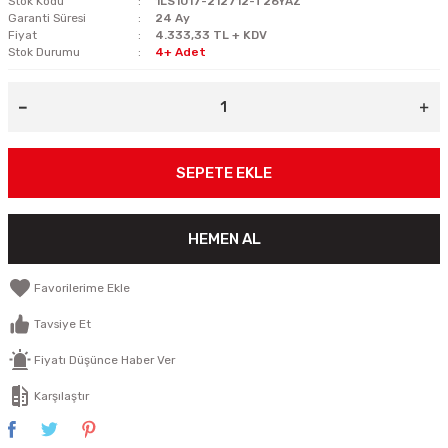
Stok Kodu
1LS1017-212712-T26YAZ
Garanti Süresi
24 Ay
Fiyat
4.333,33 TL + KDV
Stok Durumu
4+ Adet
SEPETE EKLE
HEMEN AL
Tavsiye Et
Fiyatı Düşünce Haber Ver
Karşılaştır