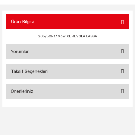
Ürün Bilgisi
205/50R17 93W XL REVOLA LASSA
Yorumlar
Taksit Seçenekleri
Bu ürüne ilk yorumu siz yapın!
Önerileriniz
Yorum Yaz
Bu ürünün fiyat bilgisi, resim, ürün açıklamalarında ve diğer
konularda yetersiz gördüğünüz noktaları öneri formunu
kullanarak tarafımıza iletebilirsiniz.
Görüş ve önerileriniz için teşekkür ederiz.