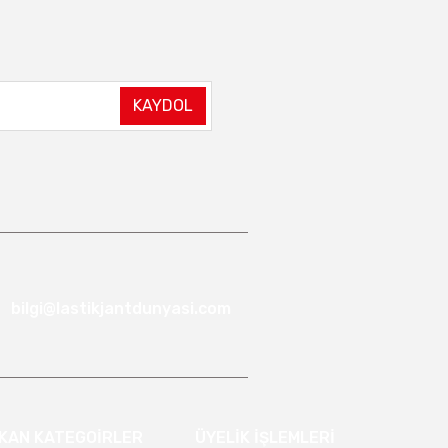
KAYDOL
bilgi@lastikjantdunyasi.com
IKAN KATEGOİRLER
ÜYELİK İŞLEMLERİ