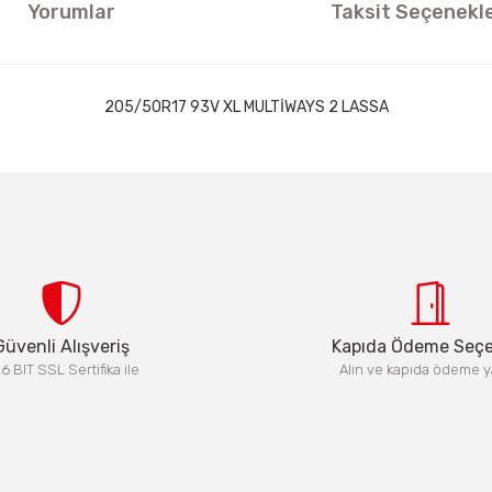
Yorumlar
Taksit Seçenekle
205/50R17 93V XL MULTİWAYS 2 LASSA
ıklamalarında ve diğer konularda yetersiz gördüğünüz noktaları öneri formun
Görüş ve önerileriniz için teşekkür ederiz.
Bu ürüne ilk yorumu siz yapın!
Yorum Yaz
Güvenli Alışveriş
Kapıda Ödeme Seç
6 BIT SSL Sertifika ile
Alın ve kapıda ödeme y