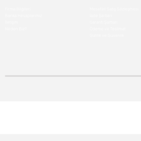
Firma Bilgileri
Mesafeli Satış Sözleşmesi
Banka Hesaplarımız
İade Şartları
İletişim
Garanti Şartları
Neden Biz?
Ödeme ve Teslimat
Gizlilik ve Güvenlik