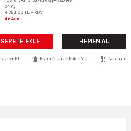
1LS1617-213152-T26KIŞ-YAZ-MS
24 Ay
4.750,00 TL + KDV
4+ Adet
SEPETE EKLE
HEMEN AL
Tavsiye Et
Fiyatı Düşünce Haber Ver
Karşılaştır