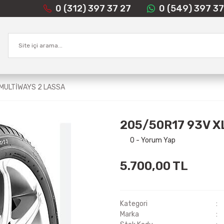
0 (312) 397 37 27
0 (549) 397 37
 MULTİWAYS 2 LASSA
205/50R17 93V X
0 - Yorum Yap
5.700,00 TL
Kategori
Marka