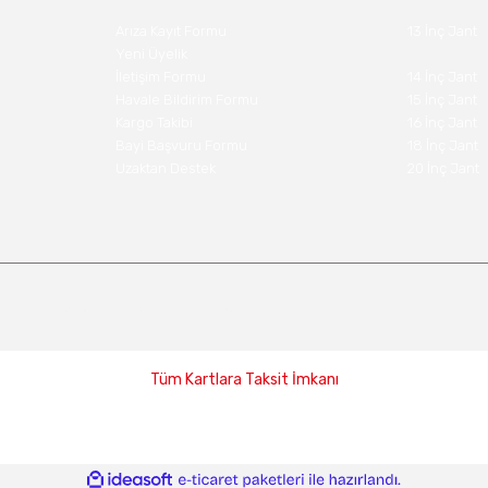
Arıza Kayıt Formu
13 İnç Jant
Yeni Üyelik
İletişim Formu
14 İnç Jant
Havale Bildirim Formu
15 İnç Jant
Kargo Takibi
16 İnç Jant
Bayi Başvuru Formu
18 İnç Jant
Uzaktan Destek
20 İnç Jant
Copyright 2022 lastikjantdunyasi.com - Tüm hakları saklıdır.
Tüm Kartlara Taksit İmkanı
ile
ideasoft
e-