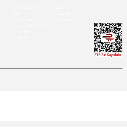
Lastik Binek Oto
Yeni Üyelik
Yaz
Siparişlerim
Lastik Binek Oto Kış
İade İşlemleri
Lastik 4x4&Suv Yaz
S.S.S
17 İnç Jant
19 İnç Jant