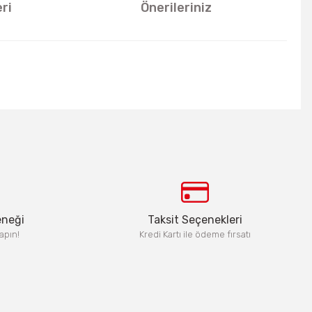
ri
Önerileriniz
u kullanarak tarafımıza iletebilirsiniz.
eneği
Taksit Seçenekleri
apın!
Kredi Kartı ile ödeme fırsatı