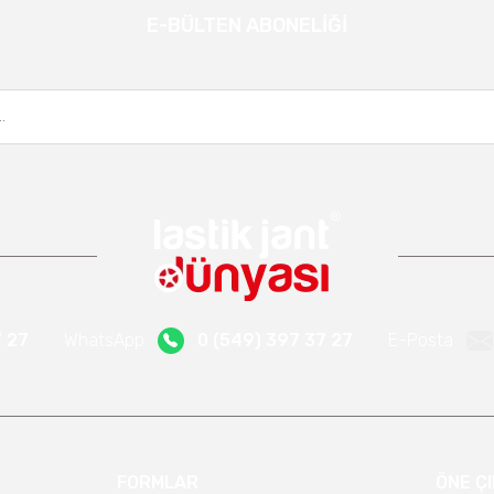
E-BÜLTEN ABONELİĞİ
Gönder
Kampanya ve yeniliklerden haberdar olmak için e-bültenimize kayıt olun.
7 27
WhatsApp
0 (549) 397 37 27
E-Posta
FORMLAR
ÖNE Ç