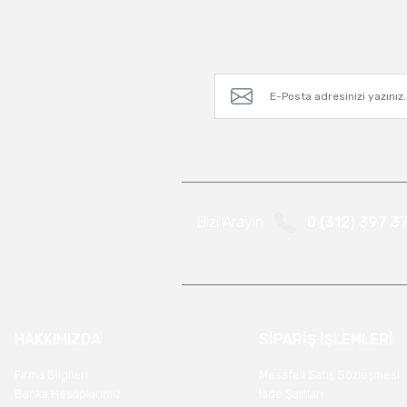
Bizi Arayın
0 (312) 397 3
HAKKIMIZDA
SİPARİŞ İŞLEMLERİ
Firma Bilgileri
Mesafeli Satış Sözleşmesi
Banka Hesaplarımız
İade Şartları