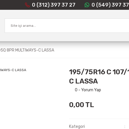
0 (312) 397 37 27
0 (549) 397 37
05Q 8PR MULTIWAYS-C LASSA
195/75R16 C 107
C LASSA
0 - Yorum Yap
0,00 TL
Kategori