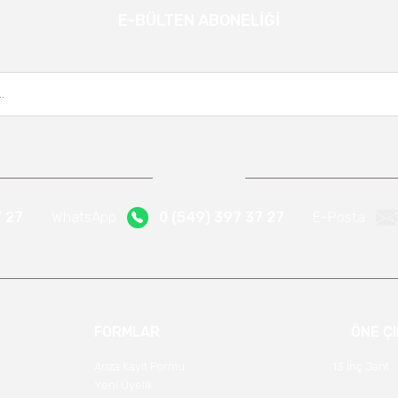
E-BÜLTEN ABONELİĞİ
Gönder
Kampanya ve yeniliklerden haberdar olmak için e-bültenimize kayıt olun.
7 27
WhatsApp
0 (549) 397 37 27
E-Posta
FORMLAR
ÖNE Ç
Arıza Kayıt Formu
13 İnç Jant
Yeni Üyelik