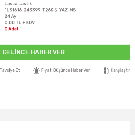
Lassa Lastik
1LS1616-243399-T26KIŞ-YAZ-MS
24 Ay
0,00 TL + KDV
0 Adet
GELINCE HABER VER
Tavsiye Et
Fiyatı Düşünce Haber Ver
Karşılaştır