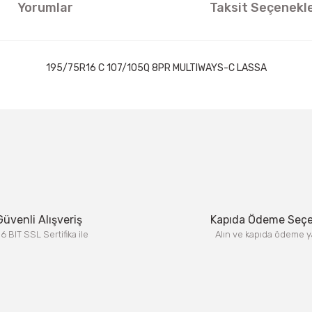
Yorumlar
Taksit Seçenekle
195/75R16 C 107/105Q 8PR MULTIWAYS-C LASSA
ıklamalarında ve diğer konularda yetersiz gördüğünüz noktaları öneri formun
Görüş ve önerileriniz için teşekkür ederiz.
Bu ürüne ilk yorumu siz yapın!
Yorum Yaz
Güvenli Alışveriş
Kapıda Ödeme Seç
6 BIT SSL Sertifika ile
Alın ve kapıda ödeme y