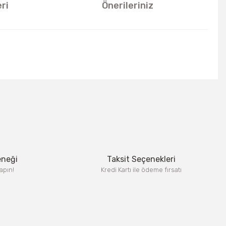
ri
Önerileriniz
u kullanarak tarafımıza iletebilirsiniz.
eneği
Taksit Seçenekleri
apın!
Kredi Kartı ile ödeme fırsatı