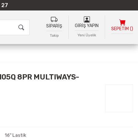
 27
GİRİŞ YAPIN
SİPARİŞ
SEPETİM
(
)
Yeni Üyelik
Takip
/105Q 8PR MULTIWAYS-
16'' Lastik