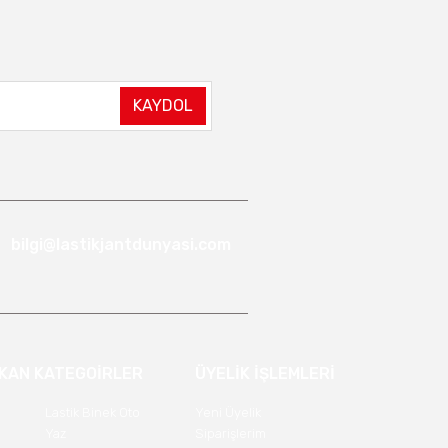
KAYDOL
bilgi@lastikjantdunyasi.com
IKAN KATEGOİRLER
ÜYELİK İŞLEMLERİ
Lastik Binek Oto
Yeni Üyelik
Yaz
Siparişlerim