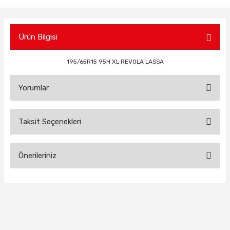
Ürün Bilgisi
195/65R15 95H XL REVOLA LASSA
Yorumlar
Taksit Seçenekleri
Bu ürüne ilk yorumu siz yapın!
Önerileriniz
Yorum Yaz
Bu ürünün fiyat bilgisi, resim, ürün açıklamalarında ve diğer
konularda yetersiz gördüğünüz noktaları öneri formunu
kullanarak tarafımıza iletebilirsiniz.
Görüş ve önerileriniz için teşekkür ederiz.