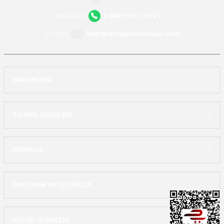
WhatsApp
0 (549) 397 37 27
E-Posta
bilgi@lastikjantdunyasi.com
HAKKIMIZDA
SİPARİŞ İŞLEMLERİ
FORMLAR
ÖNE ÇIKAN KATEGOİRLER
ÜYELİK İŞLEMLERİ