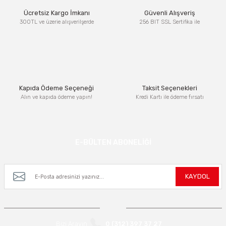
Ürün resmi kalitesiz, bozuk veya görüntülenemiyor.
Ücretsiz Kargo İmkanı
Güvenli Alışveriş
Ürün açıklamasında eksik bilgiler bulunuyor.
300TL ve üzerie alışverilşerde
256 BIT SSL Sertifika ile
Ürün bilgilerinde hatalar bulunuyor.
Ürün fiyatı diğer sitelerden daha pahalı.
Bu ürüne benzer farklı alternatifler olmalı.
Kapıda Ödeme Seçeneği
Taksit Seçenekleri
Alın ve kapıda ödeme yapın!
Kredi Kartı ile ödeme fırsatı
Gönder
E-BÜLTEN ABONELİĞİ
Kampanya ve yeniliklerden haberdar olmak için e-bültenimize kayıt olun.
KAYDOL
Bizi Arayın
0 (312) 397 37 27