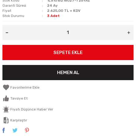
Stok Kodu
1LS1015218027-T25YAZ
Garanti Süresi
24 Ay
Fiyat
2.625,00 TL + KDV
Stok Durumu
3 Adet
SEPETE EKLE
HEMEN AL
Tavsiye Et
Fiyatı Düşünce Haber Ver
Karşılaştır