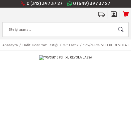
0 (312) 397 37 27
0 (549) 397 37 27
Anasayfa
Hafif Ticari Yaz Lastiği
15'' Lastik
195/65R15 95H XL REVOLA L