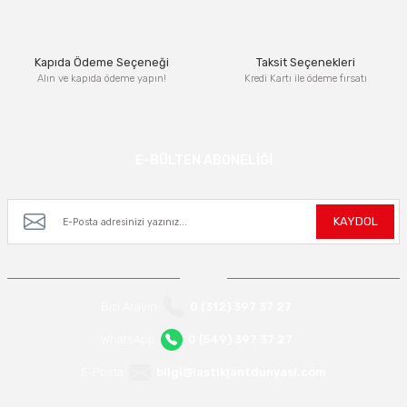
Bu ürüne benzer farklı alternatifler olmalı.
Kapıda Ödeme Seçeneği
Taksit Seçenekleri
Alın ve kapıda ödeme yapın!
Kredi Kartı ile ödeme fırsatı
Gönder
E-BÜLTEN ABONELİĞİ
Kampanya ve yeniliklerden haberdar olmak için e-bültenimize kayıt olun.
KAYDOL
Bizi Arayın
0 (312) 397 37 27
WhatsApp
0 (549) 397 37 27
E-Posta
bilgi@lastikjantdunyasi.com