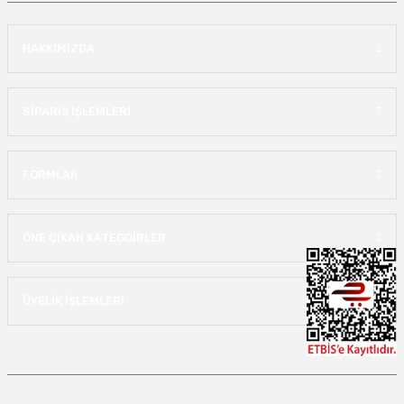
HAKKIMIZDA
SİPARİŞ İŞLEMLERİ
FORMLAR
ÖNE ÇIKAN KATEGOİRLER
ÜYELİK İŞLEMLERİ