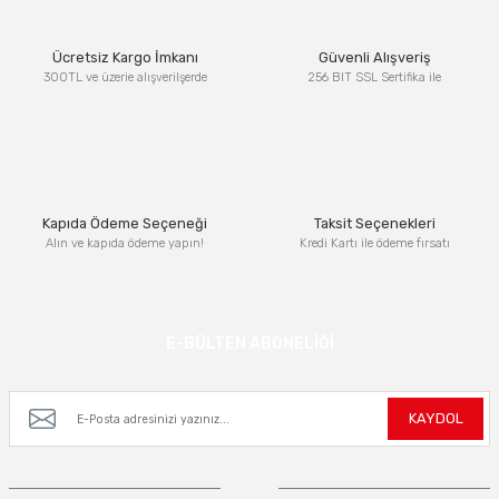
Ürün resmi kalitesiz, bozuk veya görüntülenemiyor.
Ücretsiz Kargo İmkanı
Güvenli Alışveriş
Ürün açıklamasında eksik bilgiler bulunuyor.
300TL ve üzerie alışverilşerde
256 BIT SSL Sertifika ile
Ürün bilgilerinde hatalar bulunuyor.
Ürün fiyatı diğer sitelerden daha pahalı.
Bu ürüne benzer farklı alternatifler olmalı.
Kapıda Ödeme Seçeneği
Taksit Seçenekleri
Alın ve kapıda ödeme yapın!
Kredi Kartı ile ödeme fırsatı
Gönder
E-BÜLTEN ABONELİĞİ
Kampanya ve yeniliklerden haberdar olmak için e-bültenimize kayıt olun.
KAYDOL