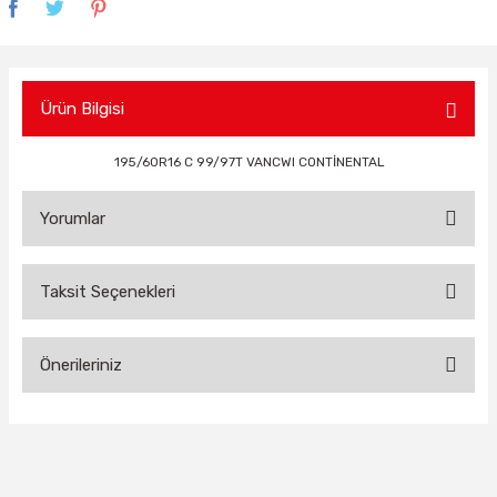
Ürün Bilgisi
195/60R16 C 99/97T VANCWI CONTİNENTAL
Yorumlar
Taksit Seçenekleri
Bu ürüne ilk yorumu siz yapın!
Önerileriniz
Yorum Yaz
Bu ürünün fiyat bilgisi, resim, ürün açıklamalarında ve diğer
konularda yetersiz gördüğünüz noktaları öneri formunu
kullanarak tarafımıza iletebilirsiniz.
Görüş ve önerileriniz için teşekkür ederiz.