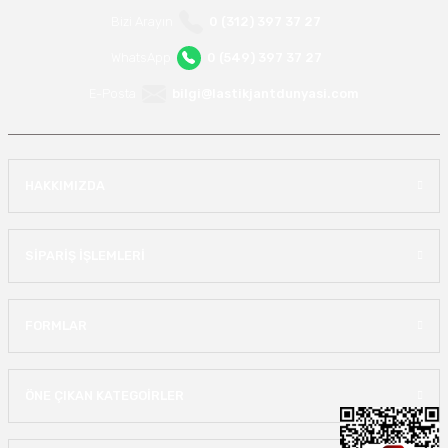
Bizi Arayın
0 (312) 397 37 27
WhatsApp
0 (549) 397 37 27
E-Posta
bilgi@lastikjantdunyasi.com
HAKKIMIZDA
SİPARİŞ İŞLEMLERİ
FORMLAR
ÖNE ÇIKAN KATEGOİRLER