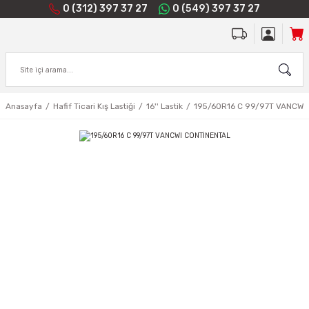
0 (312) 397 37 27
0 (549) 397 37 27
Anasayfa
Hafif Ticari Kış Lastiği
16'' Lastik
195/60R16 C 99/97T VANCWI