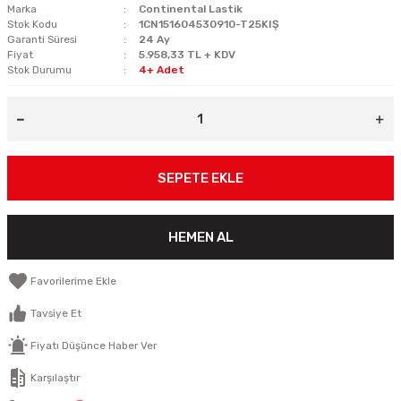
Marka
Continental Lastik
Stok Kodu
1CN151604530910-T25KIŞ
Garanti Süresi
24 Ay
Fiyat
5.958,33 TL + KDV
Stok Durumu
4+ Adet
SEPETE EKLE
HEMEN AL
Tavsiye Et
Fiyatı Düşünce Haber Ver
Karşılaştır