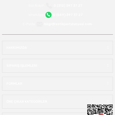
Bizi Arayın
0 (312) 397 37 27
WhatsApp
0 (549) 397 37 27
E-Posta
bilgi@lastikjantdunyasi.com
HAKKIMIZDA
SİPARİŞ İŞLEMLERİ
FORMLAR
ÖNE ÇIKAN KATEGOİRLER