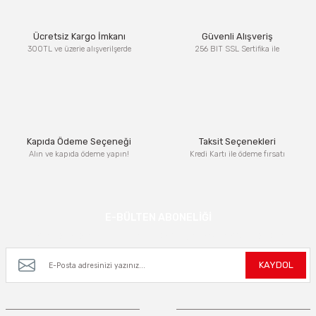
Ürün resmi kalitesiz, bozuk veya görüntülenemiyor.
Ücretsiz Kargo İmkanı
Güvenli Alışveriş
Ürün açıklamasında eksik bilgiler bulunuyor.
300TL ve üzerie alışverilşerde
256 BIT SSL Sertifika ile
Ürün bilgilerinde hatalar bulunuyor.
Ürün fiyatı diğer sitelerden daha pahalı.
Bu ürüne benzer farklı alternatifler olmalı.
Kapıda Ödeme Seçeneği
Taksit Seçenekleri
Alın ve kapıda ödeme yapın!
Kredi Kartı ile ödeme fırsatı
Gönder
E-BÜLTEN ABONELİĞİ
Kampanya ve yeniliklerden haberdar olmak için e-bültenimize kayıt olun.
KAYDOL