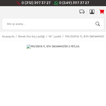
0 (312) 397 37 27
0 (549) 397 37 27
Anasayfa
Binek Oto Kış Lastiği
16'' Lastik
195/55R16 TL 87H SNOWMASTE