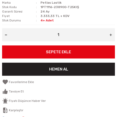
Marka
Petlas Lastik
Stok Kodu
1PT1116-238900-T25KIŞ
Garanti Süresi
24 Ay
Fiyat
3.333,33 TL + KDV
Stok Durumu
4+ Adet
SEPETE EKLE
HEMEN AL
Tavsiye Et
Fiyatı Düşünce Haber Ver
Karşılaştır