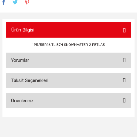
Ürün Bilgisi
195/55R16 TL 87H SNOWMASTER 2 PETLAS
Yorumlar
Taksit Seçenekleri
Bu ürüne ilk yorumu siz yapın!
Önerileriniz
Yorum Yaz
Bu ürünün fiyat bilgisi, resim, ürün açıklamalarında ve diğer
konularda yetersiz gördüğünüz noktaları öneri formunu
kullanarak tarafımıza iletebilirsiniz.
Görüş ve önerileriniz için teşekkür ederiz.