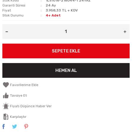
Stok Kodu
1LS1016-218044-T24YAZ
Garanti Süresi
24 Ay
Fiyat
3.958,33 TL + KDV
Stok Durumu
4+ Adet
SEPETE EKLE
HEMEN AL
Tavsiye Et
Fiyatı Düşünce Haber Ver
Karşılaştır