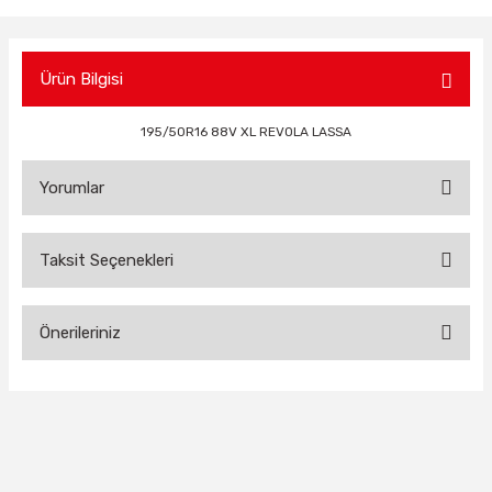
Ürün Bilgisi
195/50R16 88V XL REVOLA LASSA
Yorumlar
Taksit Seçenekleri
Bu ürüne ilk yorumu siz yapın!
Önerileriniz
Yorum Yaz
Bu ürünün fiyat bilgisi, resim, ürün açıklamalarında ve diğer
konularda yetersiz gördüğünüz noktaları öneri formunu
kullanarak tarafımıza iletebilirsiniz.
Görüş ve önerileriniz için teşekkür ederiz.