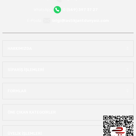
WhatsApp
0 (549) 397 37 27
E-Posta
bilgi@lastikjantdunyasi.com
HAKKIMIZDA
SİPARİŞ İŞLEMLERİ
FORMLAR
ÖNE ÇIKAN KATEGOİRLER
ÜYELİK İŞLEMLERİ