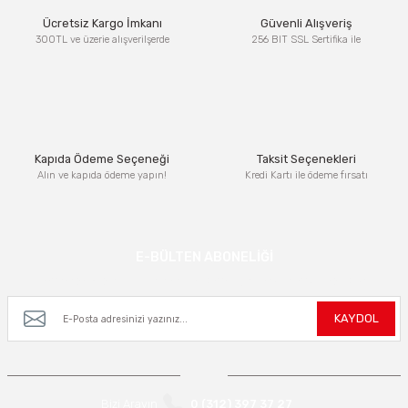
Ürün resmi kalitesiz, bozuk veya görüntülenemiyor.
Ücretsiz Kargo İmkanı
Güvenli Alışveriş
Ürün açıklamasında eksik bilgiler bulunuyor.
300TL ve üzerie alışverilşerde
256 BIT SSL Sertifika ile
Ürün bilgilerinde hatalar bulunuyor.
Ürün fiyatı diğer sitelerden daha pahalı.
Bu ürüne benzer farklı alternatifler olmalı.
Kapıda Ödeme Seçeneği
Taksit Seçenekleri
Alın ve kapıda ödeme yapın!
Kredi Kartı ile ödeme fırsatı
Gönder
E-BÜLTEN ABONELİĞİ
Kampanya ve yeniliklerden haberdar olmak için e-bültenimize kayıt olun.
KAYDOL
Bizi Arayın
0 (312) 397 37 27