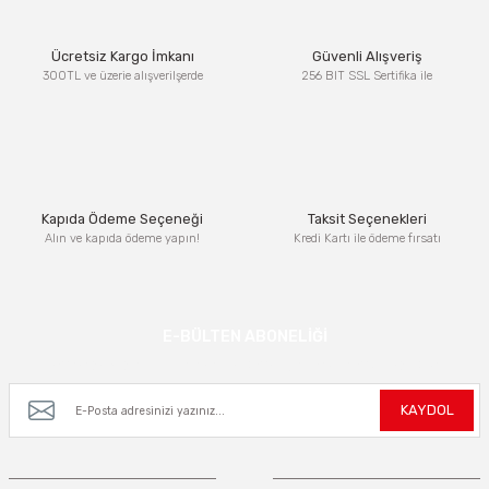
Ürün resmi kalitesiz, bozuk veya görüntülenemiyor.
Ücretsiz Kargo İmkanı
Güvenli Alışveriş
Ürün açıklamasında eksik bilgiler bulunuyor.
300TL ve üzerie alışverilşerde
256 BIT SSL Sertifika ile
Ürün bilgilerinde hatalar bulunuyor.
Ürün fiyatı diğer sitelerden daha pahalı.
Bu ürüne benzer farklı alternatifler olmalı.
Kapıda Ödeme Seçeneği
Taksit Seçenekleri
Alın ve kapıda ödeme yapın!
Kredi Kartı ile ödeme fırsatı
Gönder
E-BÜLTEN ABONELİĞİ
Kampanya ve yeniliklerden haberdar olmak için e-bültenimize kayıt olun.
KAYDOL