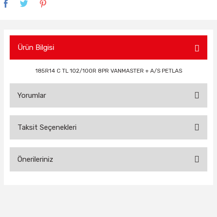
Ürün Bilgisi
185R14 C TL 102/100R 8PR VANMASTER + A/S PETLAS
Yorumlar
Taksit Seçenekleri
Bu ürüne ilk yorumu siz yapın!
Önerileriniz
Yorum Yaz
Bu ürünün fiyat bilgisi, resim, ürün açıklamalarında ve diğer
konularda yetersiz gördüğünüz noktaları öneri formunu
kullanarak tarafımıza iletebilirsiniz.
Görüş ve önerileriniz için teşekkür ederiz.