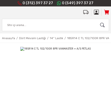
0 (312) 397 37 27
0 (549) 397 37 27
Anasayfa
Dört Mevsim Lastiği
14'' Lastik
185R14 C TL 102/100R 8PR VA