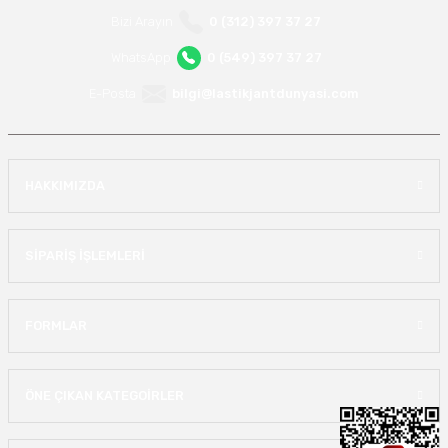
Bizi Arayın
0 (312) 397 37 27
WhatsApp
0 (549) 397 37 27
E-Posta
bilgi@lastikjantdunyasi.com
HAKKIMIZDA
SİPARİŞ İŞLEMLERİ
FORMLAR
ÖNE ÇIKAN KATEGOİRLER