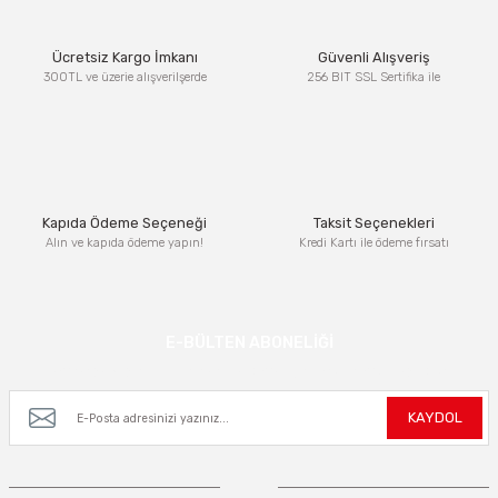
Ürün resmi kalitesiz, bozuk veya görüntülenemiyor.
Ücretsiz Kargo İmkanı
Güvenli Alışveriş
Ürün açıklamasında eksik bilgiler bulunuyor.
300TL ve üzerie alışverilşerde
256 BIT SSL Sertifika ile
Ürün bilgilerinde hatalar bulunuyor.
Ürün fiyatı diğer sitelerden daha pahalı.
Bu ürüne benzer farklı alternatifler olmalı.
Kapıda Ödeme Seçeneği
Taksit Seçenekleri
Alın ve kapıda ödeme yapın!
Kredi Kartı ile ödeme fırsatı
Gönder
E-BÜLTEN ABONELİĞİ
Kampanya ve yeniliklerden haberdar olmak için e-bültenimize kayıt olun.
KAYDOL