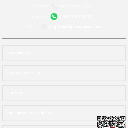
Bizi Arayın
0 (312) 397 37 27
WhatsApp
0 (549) 397 37 27
E-Posta
bilgi@lastikjantdunyasi.com
HAKKIMIZDA
SİPARİŞ İŞLEMLERİ
FORMLAR
ÖNE ÇIKAN KATEGOİRLER