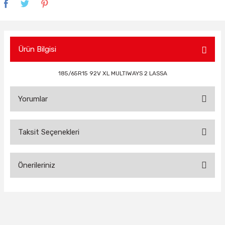
Ürün Bilgisi
185/65R15 92V XL MULTIWAYS 2 LASSA
Yorumlar
Taksit Seçenekleri
Bu ürüne ilk yorumu siz yapın!
Önerileriniz
Yorum Yaz
Bu ürünün fiyat bilgisi, resim, ürün açıklamalarında ve diğer
konularda yetersiz gördüğünüz noktaları öneri formunu
kullanarak tarafımıza iletebilirsiniz.
Görüş ve önerileriniz için teşekkür ederiz.