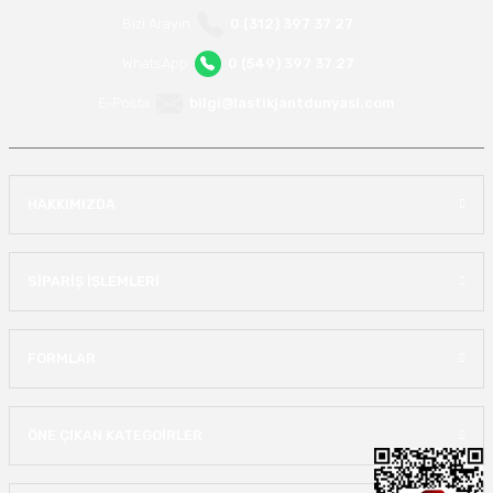
Bizi Arayın
0 (312) 397 37 27
WhatsApp
0 (549) 397 37 27
E-Posta
bilgi@lastikjantdunyasi.com
HAKKIMIZDA
SİPARİŞ İŞLEMLERİ
FORMLAR
ÖNE ÇIKAN KATEGOİRLER