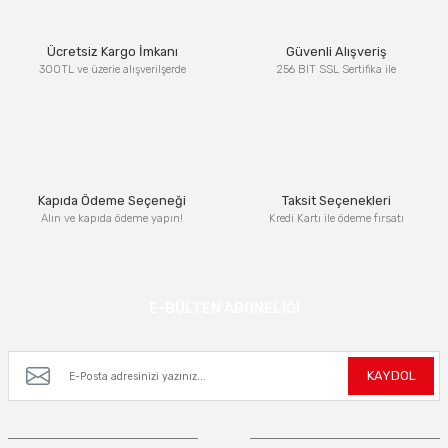
Ürün resmi kalitesiz, bozuk veya görüntülenemiyor.
Ücretsiz Kargo İmkanı
Güvenli Alışveriş
Ürün açıklamasında eksik bilgiler bulunuyor.
300TL ve üzerie alışverilşerde
256 BIT SSL Sertifika ile
Ürün bilgilerinde hatalar bulunuyor.
Ürün fiyatı diğer sitelerden daha pahalı.
Bu ürüne benzer farklı alternatifler olmalı.
Kapıda Ödeme Seçeneği
Taksit Seçenekleri
Alın ve kapıda ödeme yapın!
Kredi Kartı ile ödeme fırsatı
Gönder
E-BÜLTEN ABONELİĞİ
Kampanya ve yeniliklerden haberdar olmak için e-bültenimize kayıt olun.
KAYDOL