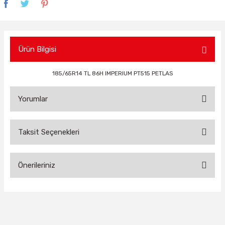
Ürün Bilgisi
185/65R14 TL 86H IMPERIUM PT515 PETLAS
Yorumlar
Taksit Seçenekleri
Bu ürüne ilk yorumu siz yapın!
Önerileriniz
Yorum Yaz
Bu ürünün fiyat bilgisi, resim, ürün açıklamalarında ve diğer
konularda yetersiz gördüğünüz noktaları öneri formunu
kullanarak tarafımıza iletebilirsiniz.
Görüş ve önerileriniz için teşekkür ederiz.