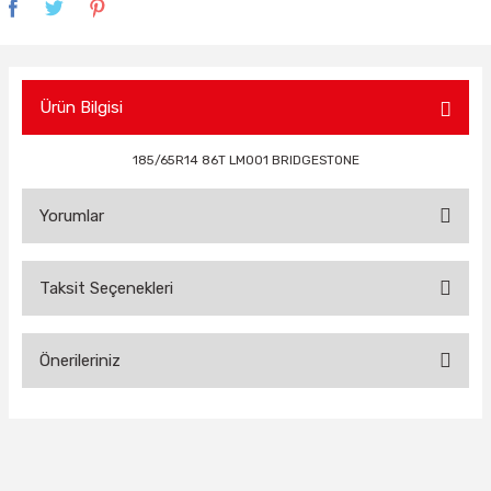
Ürün Bilgisi
185/65R14 86T LM001 BRIDGESTONE
Yorumlar
Taksit Seçenekleri
Bu ürüne ilk yorumu siz yapın!
Önerileriniz
Yorum Yaz
Bu ürünün fiyat bilgisi, resim, ürün açıklamalarında ve diğer
konularda yetersiz gördüğünüz noktaları öneri formunu
kullanarak tarafımıza iletebilirsiniz.
Görüş ve önerileriniz için teşekkür ederiz.