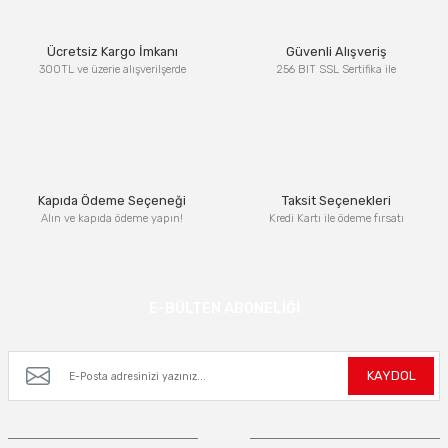
Ürün resmi kalitesiz, bozuk veya görüntülenemiyor.
Ücretsiz Kargo İmkanı
Güvenli Alışveriş
Ürün açıklamasında eksik bilgiler bulunuyor.
300TL ve üzerie alışverilşerde
256 BIT SSL Sertifika ile
Ürün bilgilerinde hatalar bulunuyor.
Ürün fiyatı diğer sitelerden daha pahalı.
Bu ürüne benzer farklı alternatifler olmalı.
Kapıda Ödeme Seçeneği
Taksit Seçenekleri
Alın ve kapıda ödeme yapın!
Kredi Kartı ile ödeme fırsatı
Gönder
E-BÜLTEN ABONELİĞİ
Kampanya ve yeniliklerden haberdar olmak için e-bültenimize kayıt olun.
KAYDOL