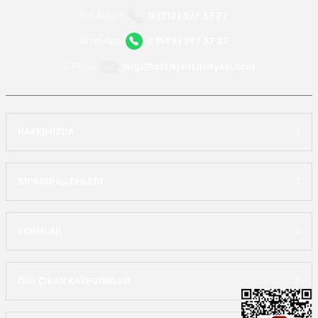
Bizi Arayın
0 (312) 397 37 27
WhatsApp
0 (549) 397 37 27
E-Posta
bilgi@lastikjantdunyasi.com
HAKKIMIZDA
SİPARİŞ İŞLEMLERİ
FORMLAR
ÖNE ÇIKAN KATEGOİRLER