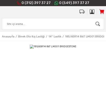
0 (312) 397 37 27
0 (549) 397 37 27
Anasayfa
Binek Oto Kış Lastiği
14'' Lastik
185/65R14 86T LM001 BRIDG