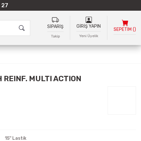
 27
GİRİŞ YAPIN
SİPARİŞ
SEPETİM
(
)
Yeni Üyelik
Takip
 REINF. MULTI ACTION
15'' Lastik