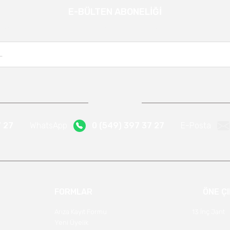
E-BÜLTEN ABONELİĞİ
Gönder
Kampanya ve yeniliklerden haberdar olmak için e-bültenimize kayıt olun.
7 27
WhatsApp
0 (549) 397 37 27
E-Posta
FORMLAR
ÖNE Ç
Arıza Kayıt Formu
13 İnç Jant
Yeni Üyelik