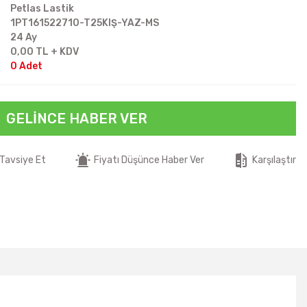
Petlas Lastik
1PT161522710-T25KIŞ-YAZ-MS
24 Ay
0,00 TL + KDV
0 Adet
GELINCE HABER VER
Tavsiye Et
Fiyatı Düşünce Haber Ver
Karşılaştır