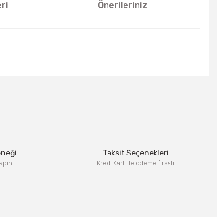
ri
Önerileriniz
u kullanarak tarafımıza iletebilirsiniz.
eneği
Taksit Seçenekleri
apın!
Kredi Kartı ile ödeme fırsatı