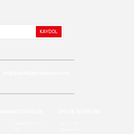
KAYDOL
bilgi@lastikjantdunyasi.com
IKAN KATEGOİRLER
ÜYELİK İŞLEMLERİ
Lastik Binek Oto
Yeni Üyelik
Yaz
Siparişlerim