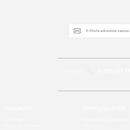
Bizi Arayın
0 (312) 397 3
HAKKIMIZDA
SİPARİŞ İŞLEMLERİ
Firma Bilgileri
Mesafeli Satış Sözleşmesi
Banka Hesaplarımız
İade Şartları