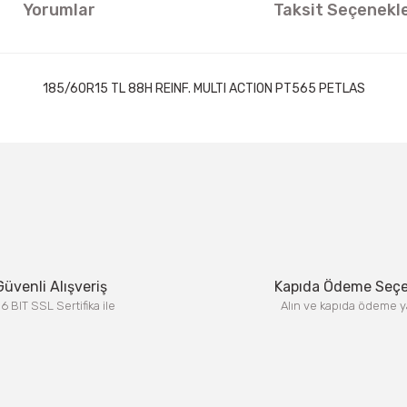
Yorumlar
Taksit Seçenekle
185/60R15 TL 88H REINF. MULTI ACTION PT565 PETLAS
ıklamalarında ve diğer konularda yetersiz gördüğünüz noktaları öneri formun
Görüş ve önerileriniz için teşekkür ederiz.
Bu ürüne ilk yorumu siz yapın!
Yorum Yaz
Güvenli Alışveriş
Kapıda Ödeme Seç
6 BIT SSL Sertifika ile
Alın ve kapıda ödeme y