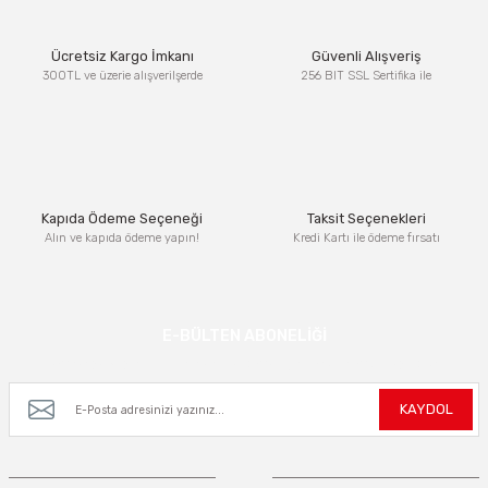
Ürün resmi kalitesiz, bozuk veya görüntülenemiyor.
Ücretsiz Kargo İmkanı
Güvenli Alışveriş
Ürün açıklamasında eksik bilgiler bulunuyor.
300TL ve üzerie alışverilşerde
256 BIT SSL Sertifika ile
Ürün bilgilerinde hatalar bulunuyor.
Ürün fiyatı diğer sitelerden daha pahalı.
Bu ürüne benzer farklı alternatifler olmalı.
Kapıda Ödeme Seçeneği
Taksit Seçenekleri
Alın ve kapıda ödeme yapın!
Kredi Kartı ile ödeme fırsatı
Gönder
E-BÜLTEN ABONELİĞİ
Kampanya ve yeniliklerden haberdar olmak için e-bültenimize kayıt olun.
KAYDOL