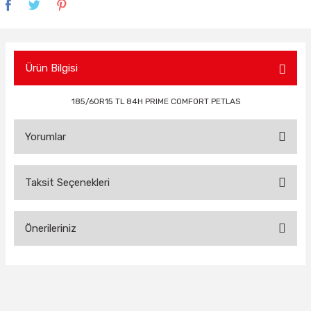
Ürün Bilgisi
185/60R15 TL 84H PRIME COMFORT PETLAS
Yorumlar
Taksit Seçenekleri
Bu ürüne ilk yorumu siz yapın!
Önerileriniz
Yorum Yaz
Bu ürünün fiyat bilgisi, resim, ürün açıklamalarında ve diğer
konularda yetersiz gördüğünüz noktaları öneri formunu
kullanarak tarafımıza iletebilirsiniz.
Görüş ve önerileriniz için teşekkür ederiz.