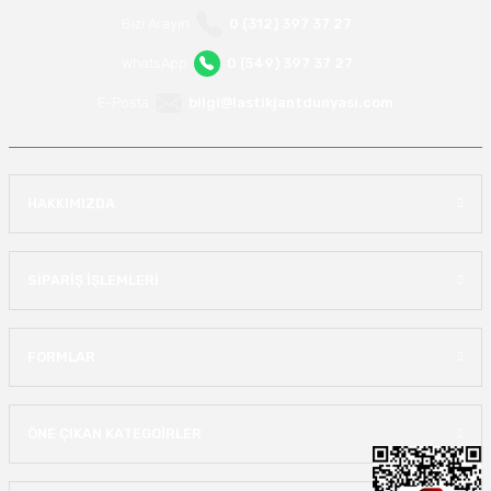
Bizi Arayın
0 (312) 397 37 27
WhatsApp
0 (549) 397 37 27
E-Posta
bilgi@lastikjantdunyasi.com
HAKKIMIZDA
SİPARİŞ İŞLEMLERİ
FORMLAR
ÖNE ÇIKAN KATEGOİRLER