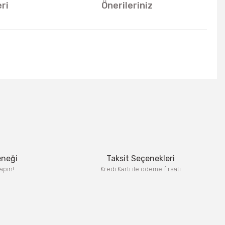
ri
Önerileriniz
u kullanarak tarafımıza iletebilirsiniz.
eneği
Taksit Seçenekleri
apın!
Kredi Kartı ile ödeme fırsatı