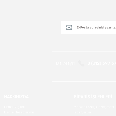
Bizi Arayın
0 (312) 397 3
HAKKIMIZDA
SİPARİŞ İŞLEMLERİ
Firma Bilgileri
Mesafeli Satış Sözleşmesi
Banka Hesaplarımız
İade Şartları