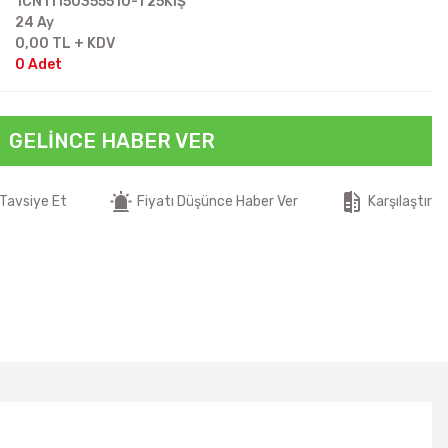
1CN11150355510-T25KIŞ
24 Ay
0,00 TL + KDV
0 Adet
GELINCE HABER VER
Tavsiye Et
Fiyatı Düşünce Haber Ver
Karşılaştır