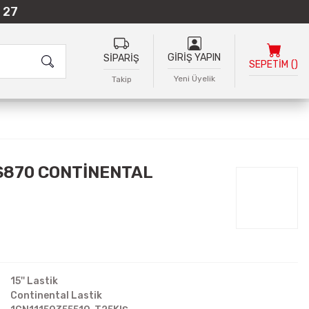
 27
GİRİŞ YAPIN
SİPARİŞ
SEPETİM
(
)
Yeni Üyelik
Takip
TS870 CONTİNENTAL
15'' Lastik
Continental Lastik