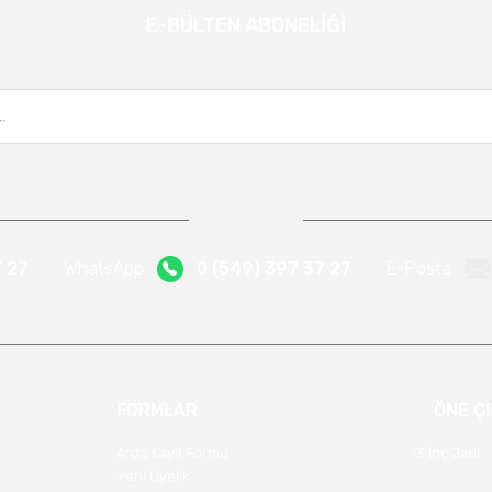
E-BÜLTEN ABONELİĞİ
Gönder
Kampanya ve yeniliklerden haberdar olmak için e-bültenimize kayıt olun.
7 27
WhatsApp
0 (549) 397 37 27
E-Posta
FORMLAR
ÖNE Ç
Arıza Kayıt Formu
13 İnç Jant
Yeni Üyelik