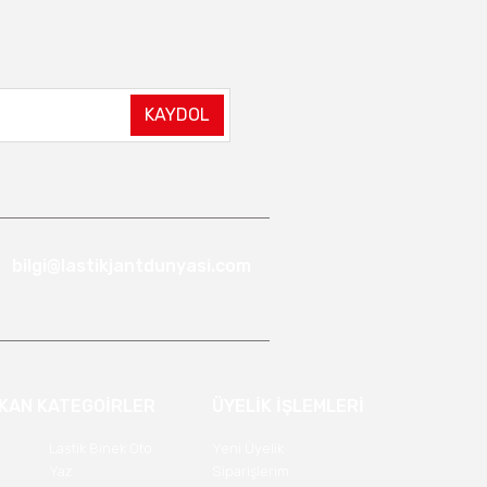
KAYDOL
bilgi@lastikjantdunyasi.com
IKAN KATEGOİRLER
ÜYELİK İŞLEMLERİ
Lastik Binek Oto
Yeni Üyelik
Yaz
Siparişlerim