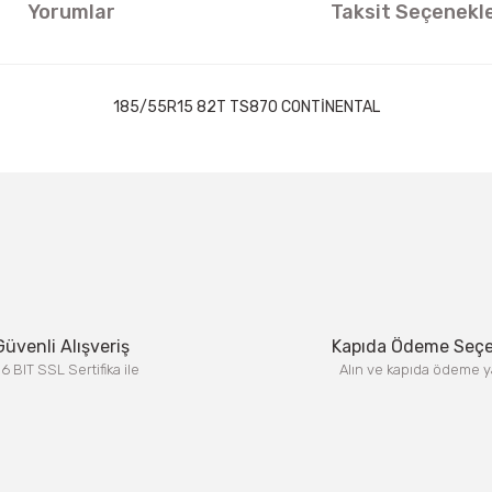
Yorumlar
Taksit Seçenekle
185/55R15 82T TS870 CONTİNENTAL
ıklamalarında ve diğer konularda yetersiz gördüğünüz noktaları öneri formun
Görüş ve önerileriniz için teşekkür ederiz.
Bu ürüne ilk yorumu siz yapın!
Yorum Yaz
Güvenli Alışveriş
Kapıda Ödeme Seç
6 BIT SSL Sertifika ile
Alın ve kapıda ödeme y