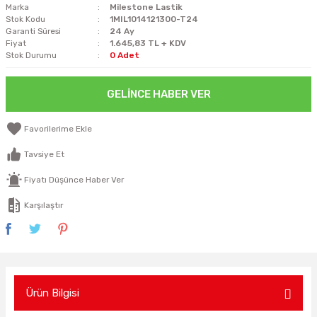
Marka
Milestone Lastik
Stok Kodu
1MIL1014121300-T24
Garanti Süresi
24 Ay
Fiyat
1.645,83 TL + KDV
Stok Durumu
0 Adet
GELINCE HABER VER
Tavsiye Et
Fiyatı Düşünce Haber Ver
Karşılaştır
Ürün Bilgisi