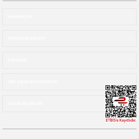
HAKKIMIZDA
SİPARİŞ İŞLEMLERİ
FORMLAR
ÖNE ÇIKAN KATEGOİRLER
ÜYELİK İŞLEMLERİ