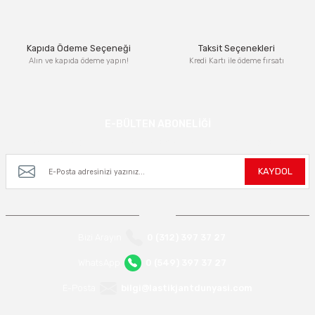
Bu ürüne benzer farklı alternatifler olmalı.
Kapıda Ödeme Seçeneği
Taksit Seçenekleri
Alın ve kapıda ödeme yapın!
Kredi Kartı ile ödeme fırsatı
Gönder
E-BÜLTEN ABONELİĞİ
Kampanya ve yeniliklerden haberdar olmak için e-bültenimize kayıt olun.
KAYDOL
Bizi Arayın
0 (312) 397 37 27
WhatsApp
0 (549) 397 37 27
E-Posta
bilgi@lastikjantdunyasi.com