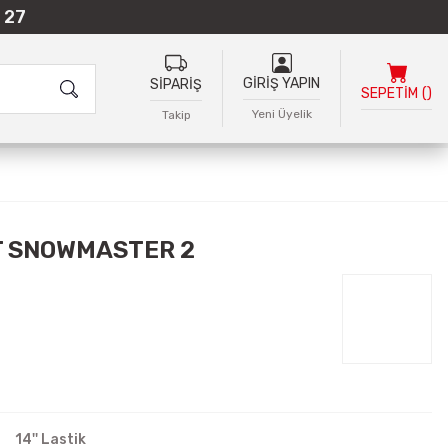
 27
GİRİŞ YAPIN
SİPARİŞ
SEPETİM
(
)
Yeni Üyelik
Takip
2T SNOWMASTER 2
14'' Lastik