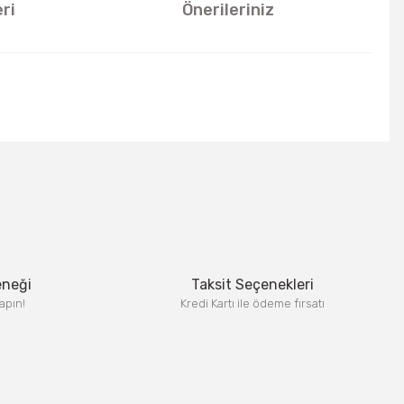
ri
Önerileriniz
u kullanarak tarafımıza iletebilirsiniz.
eneği
Taksit Seçenekleri
apın!
Kredi Kartı ile ödeme fırsatı