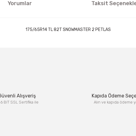
Yorumlar
Taksit Seçenekle
175/65R14 TL 82T SNOWMASTER 2 PETLAS
ıklamalarında ve diğer konularda yetersiz gördüğünüz noktaları öneri formun
Görüş ve önerileriniz için teşekkür ederiz.
Bu ürüne ilk yorumu siz yapın!
Yorum Yaz
Güvenli Alışveriş
Kapıda Ödeme Seç
6 BIT SSL Sertifika ile
Alın ve kapıda ödeme y