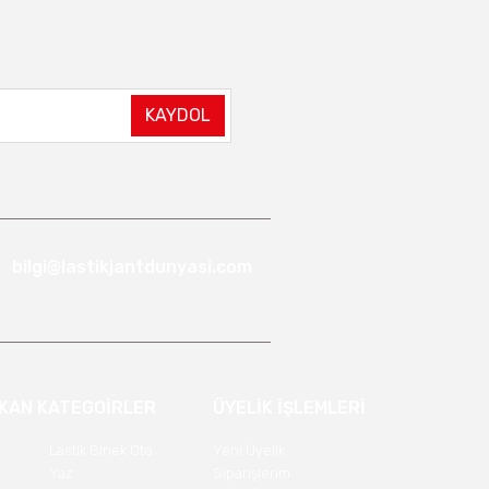
KAYDOL
bilgi@lastikjantdunyasi.com
IKAN KATEGOİRLER
ÜYELİK İŞLEMLERİ
Lastik Binek Oto
Yeni Üyelik
Yaz
Siparişlerim