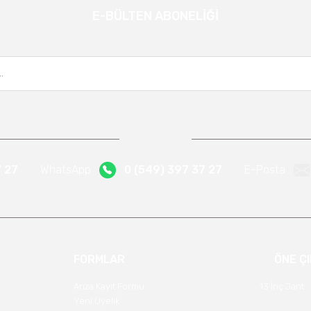
E-BÜLTEN ABONELİĞİ
Gönder
Kampanya ve yeniliklerden haberdar olmak için e-bültenimize kayıt olun.
7 27
WhatsApp
0 (549) 397 37 27
E-Posta
FORMLAR
ÖNE Ç
Arıza Kayıt Formu
13 İnç Jant
Yeni Üyelik