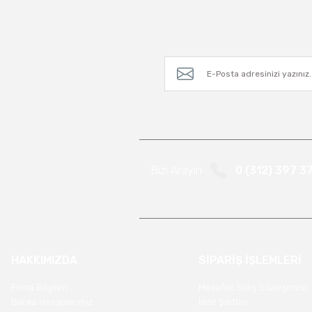
Bizi Arayın
0 (312) 397 3
HAKKIMIZDA
SİPARİŞ İŞLEMLERİ
Firma Bilgileri
Mesafeli Satış Sözleşmesi
Banka Hesaplarımız
İade Şartları