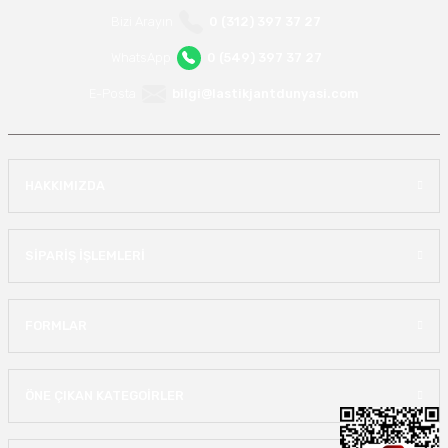
Bizi Arayın
0 (312) 397 37 27
WhatsApp
0 (549) 397 37 27
E-Posta
bilgi@lastikjantdunyasi.com
HAKKIMIZDA
SİPARİŞ İŞLEMLERİ
FORMLAR
ÖNE ÇIKAN KATEGOİRLER