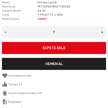
Marka
Petlas Lastik
Stok Kodu
1PT101421350-T25YAZ
Garanti Süresi
24 Ay
Fiyat
1.791,67 TL + KDV
Stok Durumu
1 Adet
SEPETE EKLE
HEMEN AL
Tavsiye Et
Fiyatı Düşünce Haber Ver
Karşılaştır