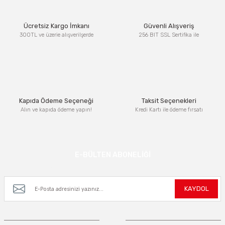
Ürün resmi kalitesiz, bozuk veya görüntülenemiyor.
Ücretsiz Kargo İmkanı
Güvenli Alışveriş
Ürün açıklamasında eksik bilgiler bulunuyor.
300TL ve üzerie alışverilşerde
256 BIT SSL Sertifika ile
Ürün bilgilerinde hatalar bulunuyor.
Ürün fiyatı diğer sitelerden daha pahalı.
Bu ürüne benzer farklı alternatifler olmalı.
Kapıda Ödeme Seçeneği
Taksit Seçenekleri
Alın ve kapıda ödeme yapın!
Kredi Kartı ile ödeme fırsatı
Gönder
E-BÜLTEN ABONELİĞİ
Kampanya ve yeniliklerden haberdar olmak için e-bültenimize kayıt olun.
KAYDOL