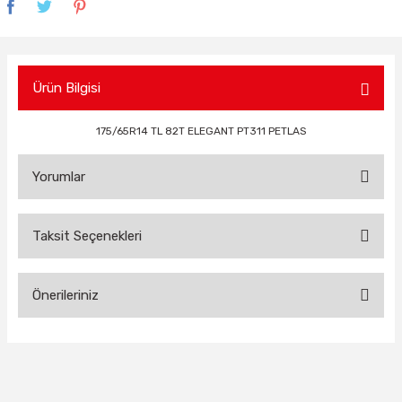
Ürün Bilgisi
175/65R14 TL 82T ELEGANT PT311 PETLAS
Yorumlar
Taksit Seçenekleri
Bu ürüne ilk yorumu siz yapın!
Önerileriniz
Yorum Yaz
Bu ürünün fiyat bilgisi, resim, ürün açıklamalarında ve diğer
konularda yetersiz gördüğünüz noktaları öneri formunu
kullanarak tarafımıza iletebilirsiniz.
Görüş ve önerileriniz için teşekkür ederiz.