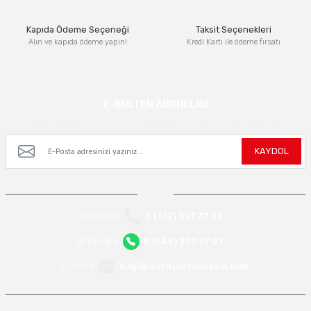
Kapıda Ödeme Seçeneği
Taksit Seçenekleri
Alın ve kapıda ödeme yapın!
Kredi Kartı ile ödeme fırsatı
Gönder
E-BÜLTEN ABONELİĞİ
Kampanya ve yeniliklerden haberdar olmak için e-bültenimize kayıt olun.
KAYDOL
Bizi Arayın
0 (312) 397 37 27
WhatsApp
0 (549) 397 37 27
E-Posta
bilgi@lastikjantdunyasi.com