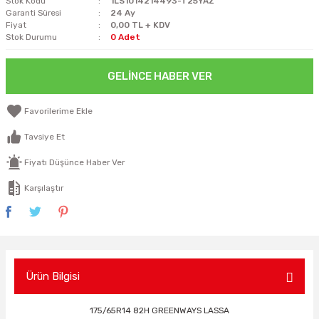
Stok Kodu
1LS1014214493-T25YAZ
Garanti Süresi
24 Ay
Fiyat
0,00 TL + KDV
Stok Durumu
0 Adet
GELINCE HABER VER
Tavsiye Et
Fiyatı Düşünce Haber Ver
Karşılaştır
Ürün Bilgisi
175/65R14 82H GREENWAYS LASSA