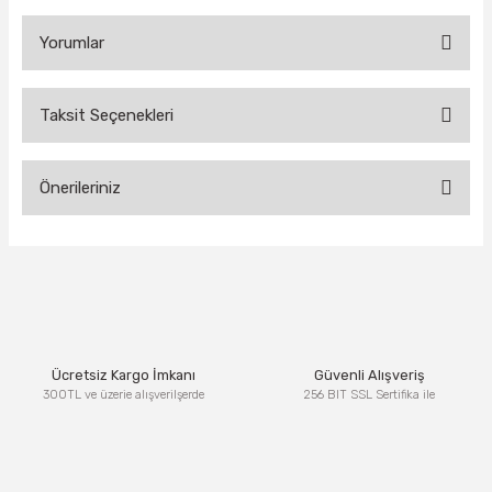
Yorumlar
Taksit Seçenekleri
Bu ürüne ilk yorumu siz yapın!
Önerileriniz
Yorum Yaz
Bu ürünün fiyat bilgisi, resim, ürün açıklamalarında ve diğer
konularda yetersiz gördüğünüz noktaları öneri formunu
kullanarak tarafımıza iletebilirsiniz.
Görüş ve önerileriniz için teşekkür ederiz.
Ürün resmi kalitesiz, bozuk veya görüntülenemiyor.
Ücretsiz Kargo İmkanı
Güvenli Alışveriş
Ürün açıklamasında eksik bilgiler bulunuyor.
300TL ve üzerie alışverilşerde
256 BIT SSL Sertifika ile
Ürün bilgilerinde hatalar bulunuyor.
Ürün fiyatı diğer sitelerden daha pahalı.
Bu ürüne benzer farklı alternatifler olmalı.