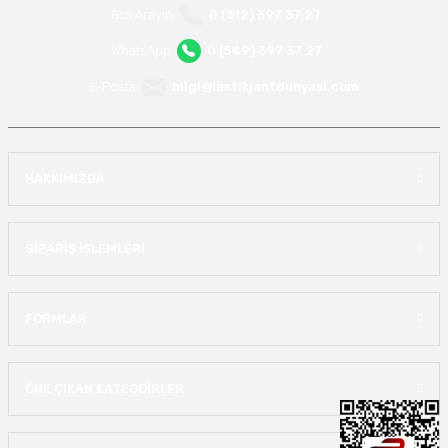
Bizi Arayın
0 (312) 397 37 27
WhatsApp
0 (549) 397 37 27
E-Posta
bilgi@lastikjantdunyasi.com
HAKKIMIZDA
SİPARİŞ İŞLEMLERİ
FORMLAR
ÖNE ÇIKAN KATEGOİRLER