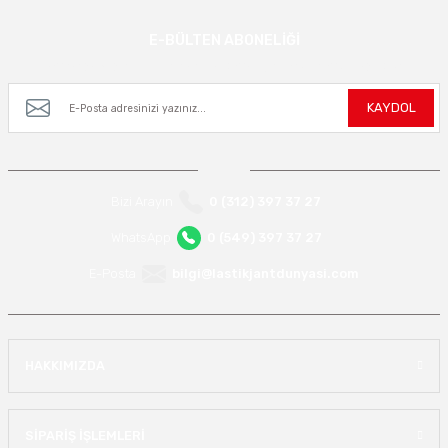
E-BÜLTEN ABONELİĞİ
Kampanya ve yeniliklerden haberdar olmak için e-bültenimize kayıt olun.
KAYDOL
Bizi Arayın
0 (312) 397 37 27
WhatsApp
0 (549) 397 37 27
E-Posta
bilgi@lastikjantdunyasi.com
HAKKIMIZDA
SİPARİŞ İŞLEMLERİ