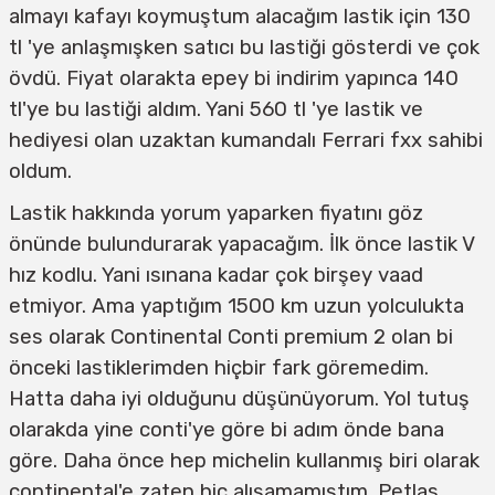
almayı kafayı koymuştum alacağım lastik için 130
tl 'ye anlaşmışken satıcı bu lastiği gösterdi ve çok
övdü. Fiyat olarakta epey bi indirim yapınca 140
tl'ye bu lastiği aldım. Yani 560 tl 'ye lastik ve
hediyesi olan uzaktan kumandalı Ferrari fxx sahibi
oldum.
Lastik hakkında yorum yaparken fiyatını göz
önünde bulundurarak yapacağım. İlk önce lastik V
hız kodlu. Yani ısınana kadar çok birşey vaad
etmiyor. Ama yaptığım 1500 km uzun yolculukta
ses olarak Continental Conti premium 2 olan bi
önceki lastiklerimden hiçbir fark göremedim.
Hatta daha iyi olduğunu düşünüyorum. Yol tutuş
olarakda yine conti'ye göre bi adım önde bana
göre. Daha önce hep michelin kullanmış biri olarak
continental'e zaten hiç alışamamıştım. Petlas