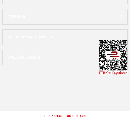
FORMLAR
ÖNE ÇIKAN KATEGOİRLER
ÜYELİK İŞLEMLERİ
Copyright 2022 lastikjantdunyasi.com - Tüm hakları saklıdır.
Tüm Kartlara Taksit İmkanı